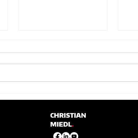
Mozart: Le Nozze di Figaro
Henz
– Staatsheater Karlsruhe
Homb
Mai
„Nicht nur weil er zu oberst in der
„Chri
Besetzungsliste steht, möchte ich
Titel
den Grafen Almaviva von
Buhne
Christian Miedl an vorderster
seine
Stelle...
Prinz.
CHRISTIAN
MIEDL
.