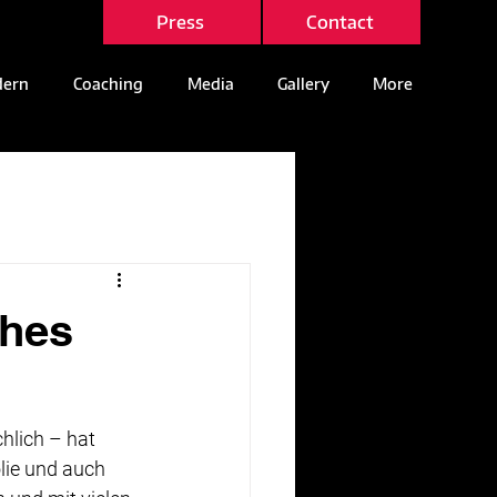
Press
Contact
ern
Coaching
Media
Gallery
More
ches
hlich – hat 
olie und auch 