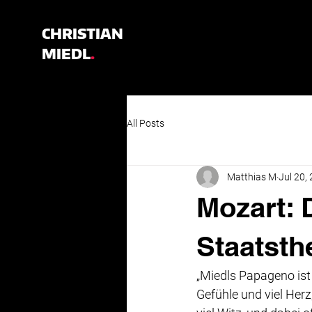
CHRISTIAN
MIEDL
.
All Posts
Matthias M
Jul 20,
Mozart: 
Staatsth
„Miedls Papageno ist
Gefühle und viel Herz