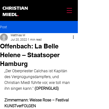
CHRISTIAN
MIEDL
.
Post
Matthias M
Jul 20, 2022
1 min read
Offenbach: La Belle
Helene – Staatsoper
Hamburg
„Der Oberpriester Calchas ist Kapitän 
des Vergnügungsdampfers, und 
Christian Miedl führte vor, wie toll man 
ihn singen kann.“ 
(OPERNGLAS)
Zimmermann: Weisse Rose – Festival 
KUNSTverFOLGEN