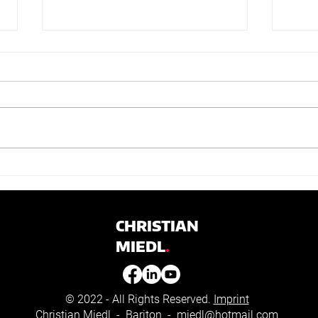
Mozart: Le Nozze di Figaro
Henz
– Staatsheater Karlsruhe
Homb
Mai
„Nicht nur weil er zu oberst in der
„Chri
Besetzungsliste steht, möchte ich
Titel
den Grafen Almaviva von
Buhne
Christian Miedl an vorderster
seine
Stelle...
Prinz.
CHRISTIAN
MIEDL
.
© 2022 - All Rights Reserved.
Imprint
Christian Miedl - Bariton -
miedl@hotmail.com