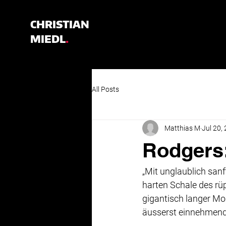
CHRISTIAN
MIEDL
.
All Posts
Matthias M
Jul 20,
Rodgers:
„Mit unglaublich sanf
harten Schale des rüp
gigantisch langer Mo
äusserst einnehmend 