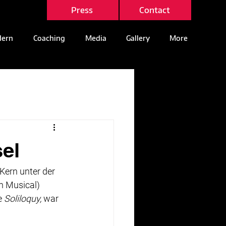
Press
Contact
ern
Coaching
Media
Gallery
More
el
Kern unter der 
n Musical) 
 
Soliloquy, 
war 